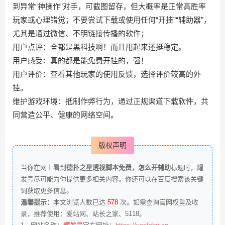
到异常“神操作”对手，可截图留存，但大概率是正常高胜率
玩家或心理错觉；不要尝试下载或使用任何“开挂”“辅助器”‌，
尤其是通过微信、不明链接传播的软件；
用户点评：全都是黑科技啊！而且用起来还挺稳定。
用户感受：真的都是能免费开挂的，强！
用户评价：查看其他玩家的使用反馈，选择评价较高的外
挂。
‌维护游戏环境‌：抵制作弊行为，通过正规渠道下载软件，共
同营造公平、健康的网络空间。‌‌
版权声明
当你在网上看到
德扑之星透视脚本免费，怎么开辅助
标题时，耀
发号尽可能为你提供更多相关内容。你还可以在百度搜索该关键
词获取更多信息。
温馨提示：
本文浏览人数已达
578
次。如需查询官网权重及收
录，推荐使用：
爱站网
、
站长之家
、
5118
。